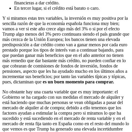
financieras a dar crédito.
En tercer lugar, si el crédito está barato o caro.
Y si miramos estas tres variables, la inversión es muy positiva por la
sencilla razón de que la economía española funciona muy bien;
vamos a ver si este año crece algo más del 3% o si por el efecto
Trump algo menos del 3% pero continuara siendo el país grande que
más crezca de la Unión Europea; los bancos tienen una elevada
predisposición a dar crédito como van a ganar menos por cada euro
prestado porque los tipos de interés van a continuar bajando, para
que puedan ganar más beneficios que en el año anterior no tienen
más remedio que dar bastante más crédito, no pueden confiar en lo
que cobraran de comisiones de fondos de inversión, fondos de
pensiones, aspecto que les ha ayudado mucho en los últimos años a
incrementar sus beneficios; por tanto las variables típicas y tópicas,
pues, dictaminan que
es un buen momento para comprar.
No obstante hay una cuarta variable que es muy importante: el
Gobierno se ha cargado con sus medidas el mercado de alquiler y
está haciendo que muchas personas se vean obligadas a pasar del
mercado de alquiler al de compra; debido a ello tenemos que los
factores ayudan a estimular la compra pero si miramos lo que ha
sucedido y está sucediendo en el mercado de renta variable y en el
mercado de renta fija tanto en España como en el resto del mundo lo
que vemos es que Trump ha generado una elevada incertidumbre