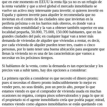
que en este momento en EEUU la renta fija ya no es un refugio de
la renta variable y que a nivel global el mercado inmobiliario se
vuelve un activo muy interesante para invertir; si quieren invertir en
España y quieren invertir para alquiler le recomendaría que no
inviertan en el centro de las ciudades sino que inviertan en la
periferia próxima o en los barrios más obreros, es donde van a
obtener más rentabilidad y la van a obtener también superior en una
localidad pequeña, 50.000, 75.000, 150.000 habitantes, que en las
grandes ciudades del país; en cualquier lugar van a tener más
demanda de viviendas de alquiler que viviendas a rentar, es decir,
por cada vivienda de alquiler pueden tener tres, cuatro o cinco
personas, por lo tanto tener una buena ubicación para asegurarte que
llenas la vivienda no es una de las características que vamos a
necesitar en los próximos tiempos.
Si hablamos de la venta, como la demanda es tan espectacular y los
precios van a subir tanto, hay dos opciones a considerar:
La primera opción a considerar es que necesito el dinero pronto;
pues si necesitas el dinero pronto indiscutiblemente lo mejor es
vender pero, no seas tímido, pon un precio alto, porque lo que
estamos viendo es que el comprador de vivienda usada en muchas
ocasiones no regatea, compra pisos sobrevalorados y paga lo que ni
el propietario ni el agente inmobiliario creía que podría pagar; mirad,
estamos viendo como algunos inmobiliarios se están quedando con